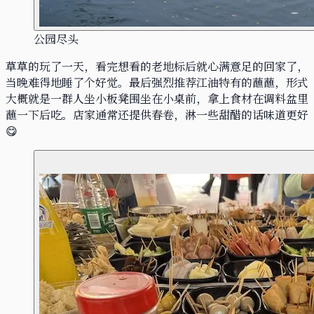
公园尽头
草草的玩了一天，看完想看的老地标后就心满意足的回家了，
当晚难得地睡了个好觉。最后强烈推荐江油特有的蘸蘸，形式
大概就是一群人坐小板凳围坐在小桌前，拿上食材在调料盆里
蘸一下后吃。店家通常还提供春卷，淋一些甜醋的话味道更好
😋