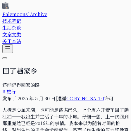
Palemoons' Archive
技术笔记
生活杂谈
文章文类
关于本站
回了趟家乡
还能记得回家的路
#
旅行
发布于
2025
年
5
月
30
日
|
遵循
CC BY-NC-SA 4.0
许可
大概是心血来潮，也可能是蓄谋已久，上个周六开着车回了趟
江油——我出生并生活了十年的小城。仔细一想，上一次回到
那里竟然已经是2016年的事情。我本来以为随着时间的推
移，对出生地的思念会渐渐变淡，然而工作生活的压力好像真